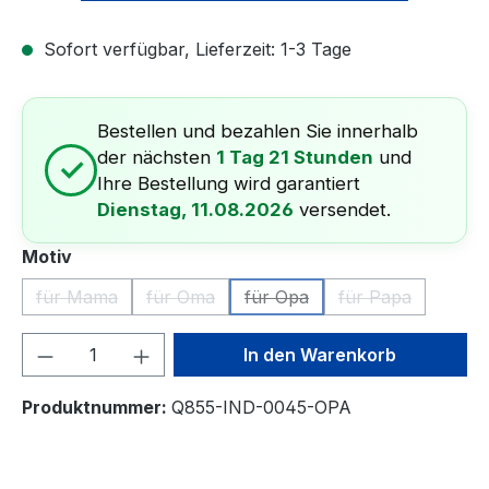
Sofort verfügbar, Lieferzeit: 1-3 Tage
Bestellen und bezahlen Sie innerhalb
der nächsten
1 Tag 21 Stunden
und
✓
Ihre Bestellung wird garantiert
Dienstag, 11.08.2026
versendet.
auswählen
Motiv
für Mama
für Oma
für Opa
für Papa
(Diese Option ist zurzeit nicht verfügbar.)
(Diese Option ist zurzeit nicht verfügbar.)
(Diese Option ist zurzeit nicht
(Diese Option is
Produkt Anzahl: Gib den gewünschten We
In den Warenkorb
Produktnummer:
Q855-IND-0045-OPA